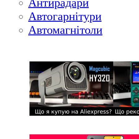
Антирадари
Автогарнітури
Автомагнітоли