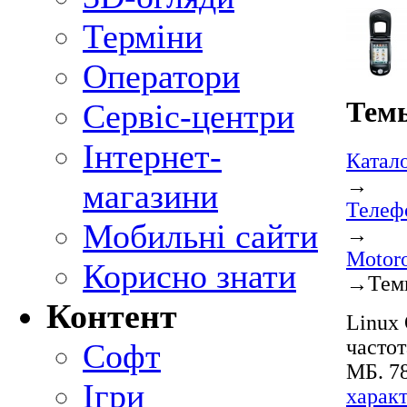
Терміни
Оператори
Темы
Сервіс-центри
Інтернет-
Катал
→
магазини
Телеф
Мобильні сайти
→
Motor
Корисно знати
→
Тем
Контент
Linux 
частот
Софт
МБ. 78
Ігри
харак